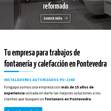
profesional?
LEER MÁS
Tu empresa para trabajos de
fontanería y calefacción en Pontevedra
INSTALADORES AUTORIZADOS PO-2348
Fongapa somos una empresa con
más de 15 años de
experiencia
volcada en darle las mejores soluciones a los
clientes que busquen un
fontanero en Pontevedra
.
Realizamos toda clase de trabajos de
fontanería y