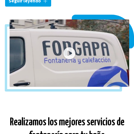
Seguir leyendo
calefacción
a particulares y aseguradoras. Dentro de
nuestros trabajos de fontanería en Pontevedra, nos
encargamos de fontanería en general, desatascos,
reparaciones, servicios de mantenimiento... La constante
formación de nuestro
equipo de fontaneros
nos capacita
para realizar nuevas instalaciones, reformas de baños y
cambios de bañeras por duchas
.
Realizamos los mejores servicios de