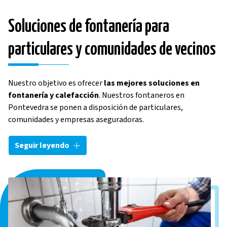
Soluciones de fontanería para
particulares y comunidades de vecinos
Nuestro objetivo es ofrecer
las mejores soluciones en
fontanería y calefacción
. Nuestros
fontaneros en
Pontevedra se ponen a disposición de particulares,
comunidades y empresas aseguradoras.
Nos encargamos de toda clase de trabajos de fontanería en
Seguir leyendo
Pontevedra, adaptándonos a las necesidades que surjan y a
las reparaciones a desarrollar. Contamos con el registro de
instaladores autorizados PO-2348
y el
registro REA
, que
nos acredita como empresa en el sector de la construcción.
Por eso, siempre que busques empresas de fontanería, la
respuesta es simple: ¡Fongapa!