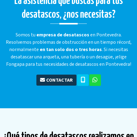
La asistencia que buscas para tus
desatascos, ¿nos necesitas?
Somos tu
empresa de desatascos
en Pontevedra.
Resolvemos problemas de obstrucción en un tiempo récord,
normalmente
en tan solo dos o tres horas
. Si necesitas
desatascar una arqueta, una tubería o un desagüe, ¡elige
Fongapa para tus necesidades de desatascos en Pontevedra!
CONTACTAR
¿Qué tipos de desatascos realizamos en