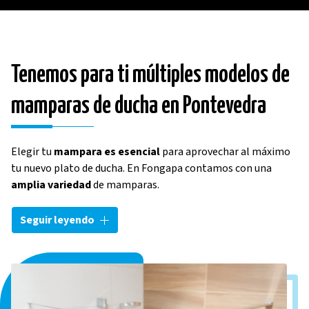
Tenemos para ti múltiples modelos de
mamparas de ducha en Pontevedra
Elegir tu
mampara es esencial
para aprovechar al máximo
tu nuevo plato de ducha. En Fongapa contamos con una
amplia variedad
de mamparas.
Nos adaptamos a
cualquier estilo y espacio
,
Seguir leyendo
asegurándonos de que encuentres la opción perfecta para tu
baño. Ofrecemos modelos de
mamparas plegables,
mamparas correderas o mamparas enrollables
, que
aportan flexibilidad y un diseño moderno. Sea cual sea el
tamaño o la distribución de tu baño, en
Fongapa