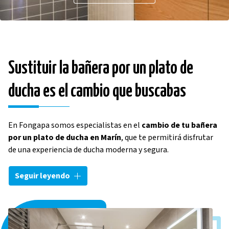
Sustituir la bañera por un plato de
ducha es el cambio que buscabas
En Fongapa somos especialistas en el
cambio de tu bañera
por un plato de ducha en Marín
, que te permitirá disfrutar
de una experiencia de ducha moderna y segura.
Esto no solo aportará a tu baño una
mayor accesibilidad
,
Seguir leyendo
sino que también optimizará el espacio. Además, entre las
muchas
ventajas de los platos de ducha
, estas son mucho
más fáciles de limpiar. Con nuestra
instalación de platos de
ducha
en Marín nos encargamos de
eliminar barreras para