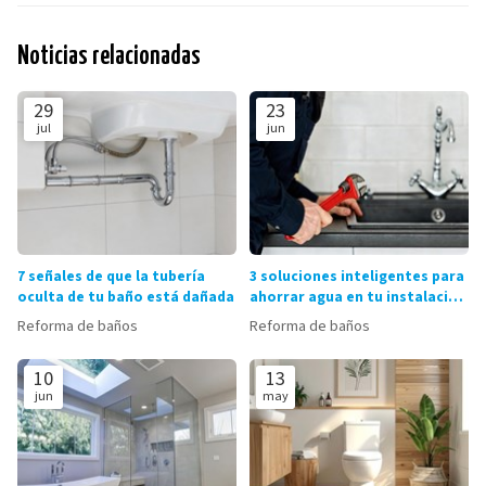
Noticias relacionadas
29
23
jul
jun
7 señales de que la tubería
3 soluciones inteligentes para
oculta de tu baño está dañada
ahorrar agua en tu instalación
de fontanería
Reforma de baños
Reforma de baños
10
13
jun
may