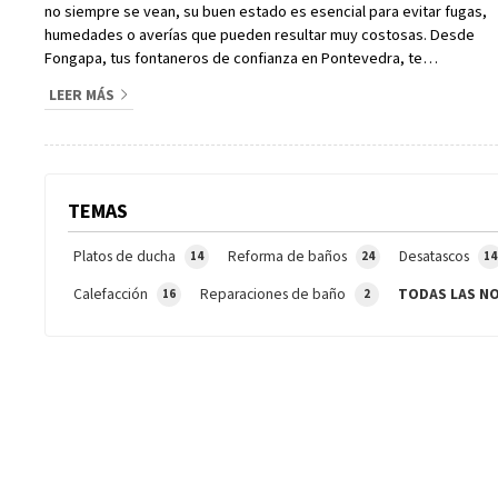
no siempre se vean, su buen estado es esencial para evitar fugas,
humedades o averías que pueden resultar muy costosas. Desde
Fongapa, tus fontaneros de confianza en Pontevedra, te
aconsejamos realizar revisiones periódicas de la instalación de
LEER MÁS
fontanería para garantizar que todo funcione correctamente y
anticiparse a los problemas antes de que aparezcan. ¿Te interesa
profundizar en este tema? Lo hacemos en este artículo. Revisio...
TEMAS
Platos de ducha
Reforma de baños
Desatascos
14
24
14
Calefacción
Reparaciones de baño
TODAS LAS NO
16
2