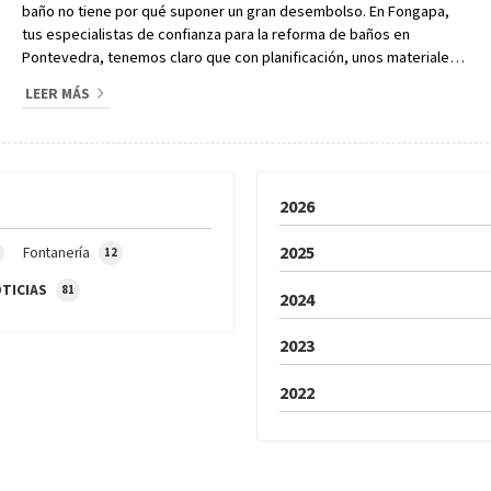
baño no tiene por qué suponer un gran desembolso. En Fongapa,
tus especialistas de confianza para la reforma de baños en
Pontevedra, tenemos claro que con planificación, unos materiales
adecuados y buenas ideas podemos transformar un baño por
LEER MÁS
mucho menos de lo que imaginas. Si estás pensando en darle un
aire nuevo al tuyo sin realizar un gran desembolso, en este artículo
aportamos algunas propuestas muy eficaces que combinan
ahorro,...
2026
2025
Fontanería
12
TICIAS
81
2024
2023
2022