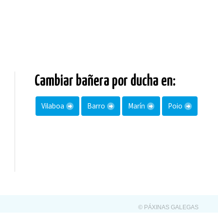
Cambiar bañera por ducha en:
Vilaboa
Barro
Marín
Poio
© PÁXINAS GALEGAS