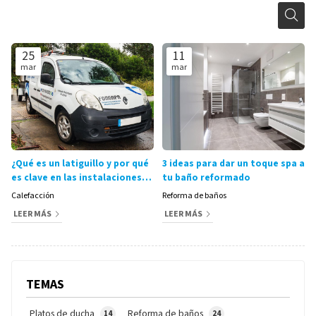
25
11
mar
mar
¿Qué es un latiguillo y por qué
3 ideas para dar un toque spa a
es clave en las instalaciones
tu baño reformado
de fontanería?
Calefacción
Reforma de baños
LEER MÁS
LEER MÁS
TEMAS
Platos de ducha
Reforma de baños
14
24