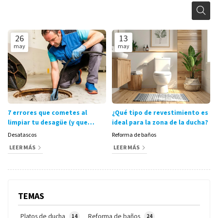
26
13
may
may
7 errores que cometes al
¿Qué tipo de revestimiento es
limpiar tu desagüe (y que
ideal para la zona de la ducha?
provocan atascos)
Desatascos
Reforma de baños
LEER MÁS
LEER MÁS
TEMAS
Platos de ducha
Reforma de baños
14
24