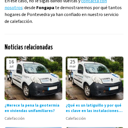
En ese caso, no le sigas dando vueltas y
contacta con
nosotros
: desde
Fongapa
te demostraremos por qué tantos
hogares de Pontevedra ya han confiado en nuestro servicio
de calefacción.
Noticias relacionadas
16
25
jul
mar
¿Merece la pena la geotermia
¿Qué es un latiguillo y por qué
en viviendas unifamiliares?
es clave en las instalaciones
de fontanería?
Calefacción
Calefacción