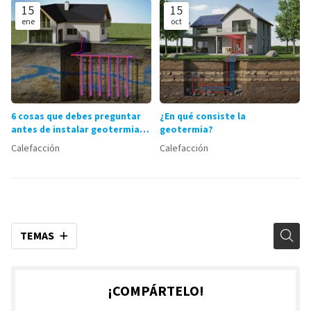
15
15
ene
oct
6 cosas que debes preguntar
¿En qué consiste la
antes de instalar geotermia
geotermia?
en tu vivienda
Calefacción
Calefacción
TEMAS
¡COMPÁRTELO!