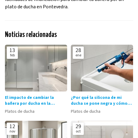
plato de ducha en Pontevedra.
Noticias relacionadas
13
28
feb
ene
El impacto de cambiar la
¿Por qué la silicona de mi
bañera por ducha en la
ducha se pone negra y cómo
tasación de tu casa
evitarlo?
Platos de ducha
Platos de ducha
12
29
nov
oct