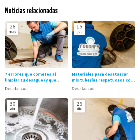
Noticias relacionadas
26
15
may
jul
7 errores que cometes al
Materiales para desatascar
limpiar tu desagüe (y que
mis tuberías respetuosos con
provocan atascos)
el medioambiente
Desatascos
Desatascos
30
26
abr
dic