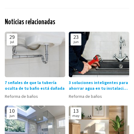
Noticias relacionadas
29
23
jul
jun
7 señales de que la tubería
3 soluciones inteligentes para
oculta de tu baño está dañada
ahorrar agua en tu instalación
de fontanería
Reforma de baños
Reforma de baños
10
13
jun
may