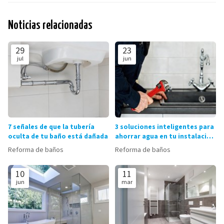
Noticias relacionadas
29
23
jul
jun
7 señales de que la tubería
3 soluciones inteligentes para
oculta de tu baño está dañada
ahorrar agua en tu instalación
de fontanería
Reforma de baños
Reforma de baños
10
11
jun
mar