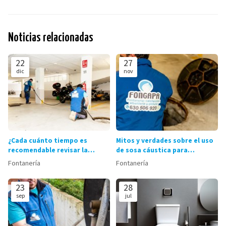
Noticias relacionadas
22
27
dic
nov
¿Cada cuánto tiempo es
Mitos y verdades sobre el uso
recomendable revisar la
de sosa cáustica para
instalación de fontanería?
desatascar tuberías
Fontanería
Fontanería
23
28
sep
jul