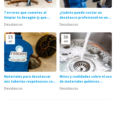
7 errores que cometes al
¿Cuánto puede costar un
limpiar tu desagüe (y que
desatasco profesional en una
provocan atascos)
vivienda?
Desatascos
Desatascos
15
30
jul
abr
Materiales para desatascar
Mitos y realidades sobre el uso
mis tuberías respetuosos con
de materiales químicos
el medioambiente
desatascantes
Desatascos
Desatascos